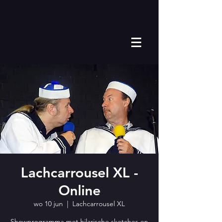
Lachcarrousel XL -
Online
wo 10 jun
  |  
Lachcarrousel XL
Showprogramma met hilarische sketches en